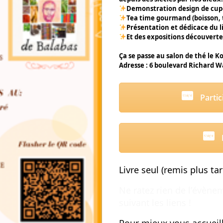
Demonstration design de cupc
Tea time gourmand (boisson, 
Présentation et dédicace du 
Et des expositions découverte
Ça se passe au salon de thé le K
Adresse :
6 boulevard Richard W
Partic
Livre seul (remis plus tar
Ne ratez rien de l’évène
suivant les liens !