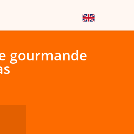
de gourmande
as
€