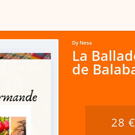
Dy Nesa
La Balla
de Balab
28 