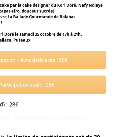
ake par la cake designer du Kori Doré, Nafy Ndiaye
tapas afro, douceur sucrée)
livre La Ballade Gourmande de Balabas
 !
ori Doré le samedi 25 octobre de 17h à 21h.
allace, Puteaux
ipation + livre dédicacée : 50€
Participation seule : 25€
d) : 28€
ment ! Réservez dès maintenant en