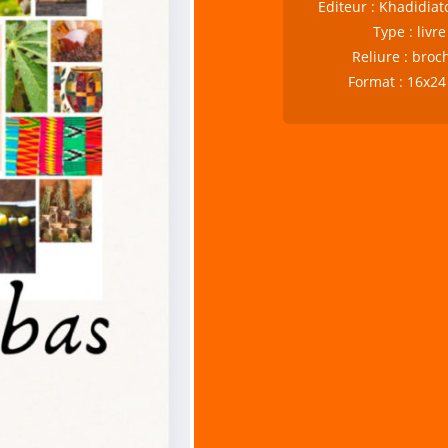
Editeur : Khadidia
Type : livre
Reliure : broc
Format : 16x2