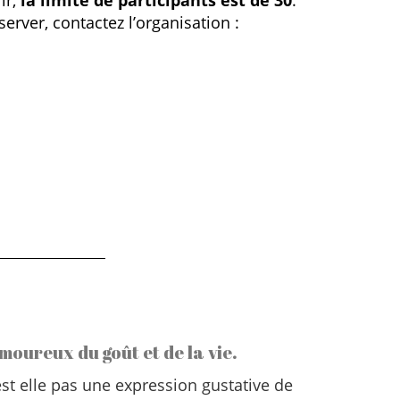
ir,
la limite de participants est de 30
.
server, contactez l’organisation :
moureux du goût et de la vie.
st elle pas une expression gustative de